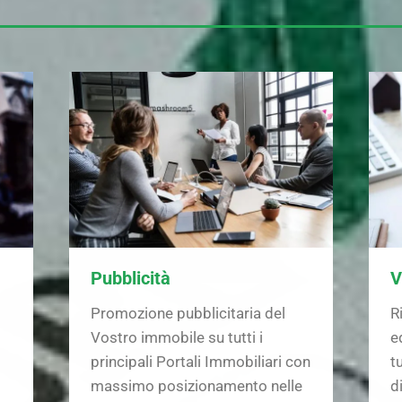
Pubblicità
V
Promozione pubblicitaria del
R
Vostro immobile su tutti i
ed
principali Portali Immobiliari con
tu
massimo posizionamento nelle
d