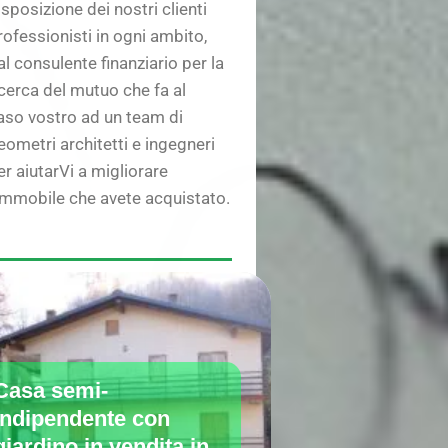
isposizione dei nostri clienti
rofessionisti in ogni ambito,
al consulente finanziario per la
icerca del mutuo che fa al
aso vostro ad un team di
eometri architetti e ingegneri
er aiutarVi a migliorare
’immobile che avete acquistato.
Casa semi-
indipendente con
giardino in vendita in