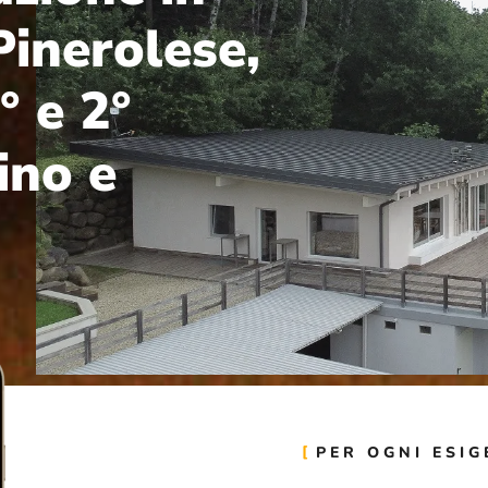
inerolese,
° e 2°
ino e
PER OGNI ESI