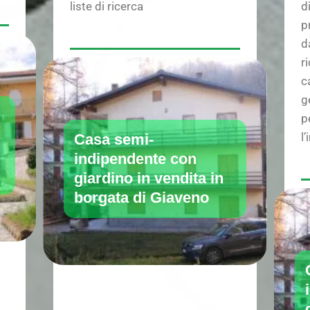
liste di ricerca
d
p
d
r
c
g
p
l
Casa semi-
indipendente con
giardino in vendita in
borgata di Giaveno