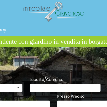
acy
o
:
Località/Comune
:
Prezzo Preciso
: