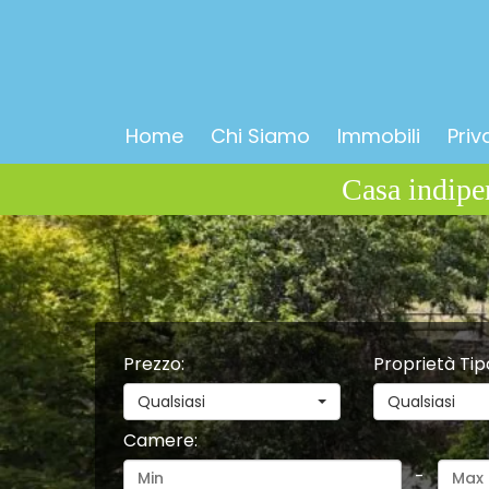
Home
Chi Siamo
Immobili
Priv
Prezzo
:
Proprietà Tip
Qualsiasi
Qualsiasi
Camere
:
-