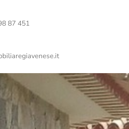
98 87 451
iliaregiavenese.it