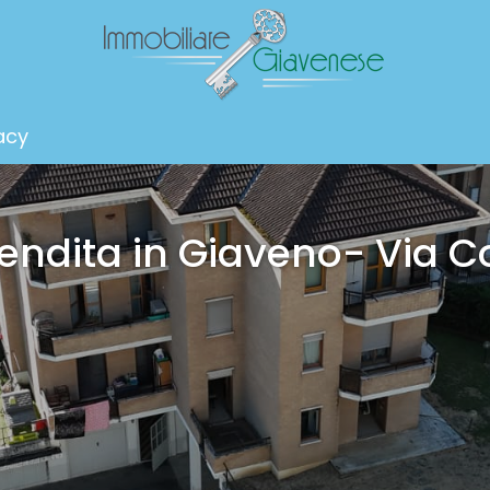
acy
endita in Giaveno- Via C