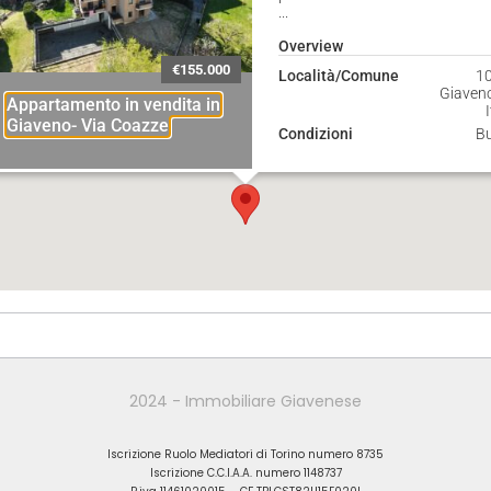
...
Overview
€155.000
Località/Comune
1
Giaveno
Appartamento in vendita in
Giaveno- Via Coazze
Condizioni
B
2024 - Immobiliare Giavenese
Iscrizione Ruolo Mediatori di Torino numero 8735
Iscrizione C.C.I.A.A. numero 1148737