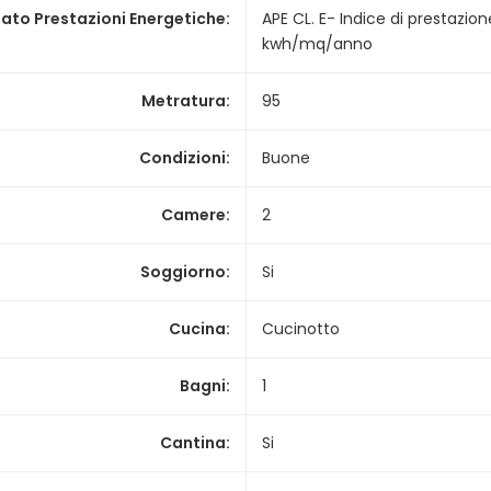
ato Prestazioni Energetiche
:
APE CL. E- Indice di prestazio
kwh/mq/anno
Metratura
:
95
Condizioni
:
Buone
Camere
:
2
Soggiorno
:
Si
Cucina
:
Cucinotto
Bagni
:
1
Cantina
:
Si