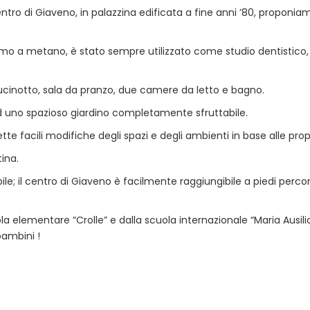
ntro di Giaveno, in palazzina edificata a fine anni ’80, propon
omo a metano, è stato sempre utilizzato come studio dentistic
cinotto, sala da pranzo, due camere da letto e bagno.
d uno spazioso giardino completamente sfruttabile.
tte facili modifiche degli spazi e degli ambienti in base alle prop
ina.
obile; il centro di Giaveno è facilmente raggiungibile a piedi perc
ola elementare “Crolle” e dalla scuola internazionale “Maria Ausili
bambini !