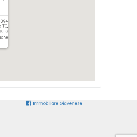
0094
 TO,
Italia
uone
Immobiliare Giavenese